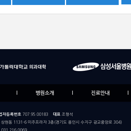
l
병원소개
l
진료안내
l
업자등록번호
707.95.00183
대표
조형석
상현동 1131-6 미주프라자 3층(경기도 용인시 수지구 광교중앙로 304)
031.216.0069