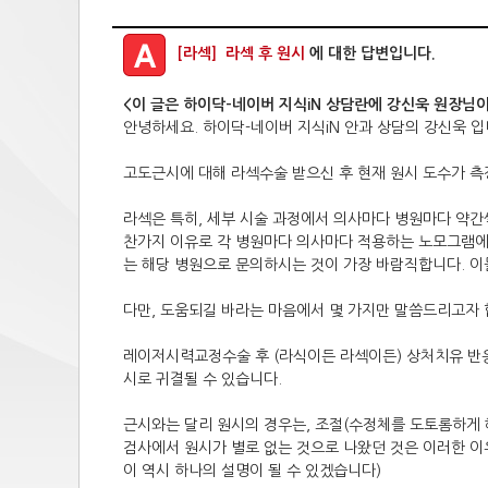
[라섹] 라섹 후 원시
에 대한 답변입니다.
<이 글은 하이닥-네이버 지식iN 상담란에 강신욱 원장님
안녕하세요. 하이닥-네이버 지식iN 안과 상담의 강신욱 입
고도근시에 대해 라섹수술 받으신 후 현재 원시 도수가 측
라섹은 특히, 세부 시술 과정에서 의사마다 병원마다 약간
찬가지 이유로 각 병원마다 의사마다 적용하는 노모그램에 차
는 해당 병원으로 문의하시는 것이 가장 바람직합니다. 이
다만, 도움되길 바라는 마음에서 몇 가지만 말씀드리고자 
레이저시력교정수술 후 (라식이든 라섹이든) 상처치유 반응
시로 귀결될 수 있습니다.
근시와는 달리 원시의 경우는, 조절(수정체를 도토롬하게 해
검사에서 원시가 별로 없는 것으로 나왔던 것은 이러한 
이 역시 하나의 설명이 될 수 있겠습니다)