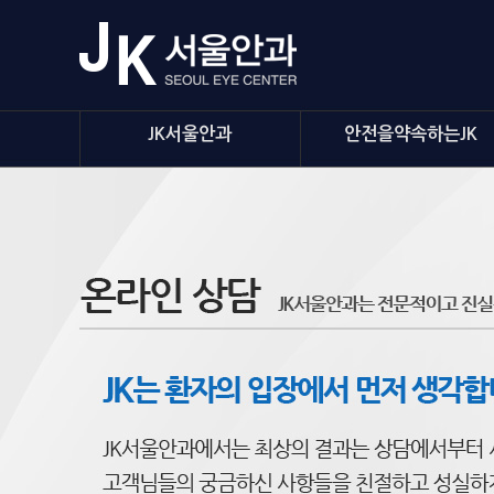
JK서울안과
안전을약속하는JK