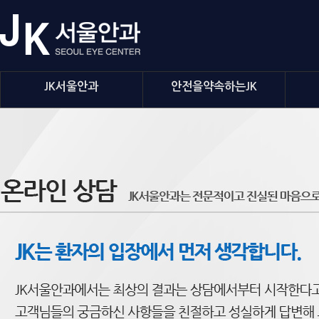
JK서울안과
안전을약속하는JK