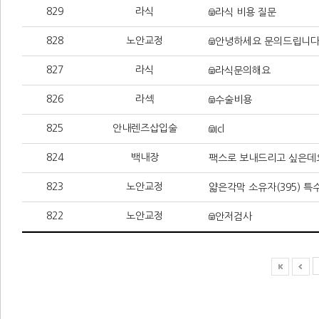
829
라식
라식 비용 질문
828
노안교정
안녕하세요 문의드립니다
827
라식
라식문의해요
826
라섹
수술비용
825
안내렌즈삽입술
Icl
824
백내장
팩스로 보내드리고 싶은데
823
노안교정
얇은각막 소유자(395) 특수
822
노안교정
안저검사