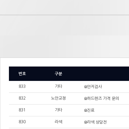
번호
구분
833
기타
안저검사
832
노안교정
하드렌즈 가격 문의
831
기타
진료
830
라섹
라섹 상담전