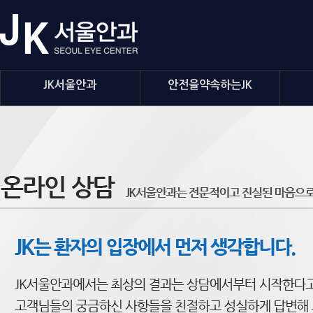
JK서울안과
안전을약속하는JK