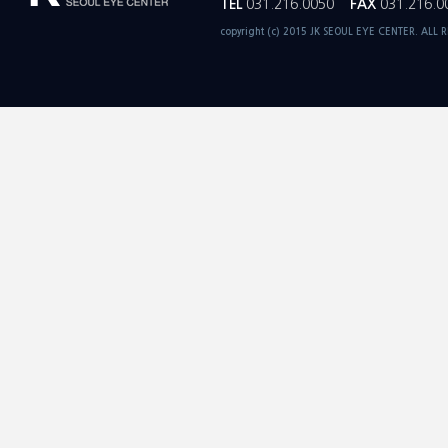
TEL
031.216.0050
FAX
031.216.0
copyright (c) 2015 JK SEOUL EYE CENTER. ALL 