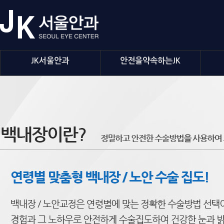
JK서울안과
안전을약속하는JK